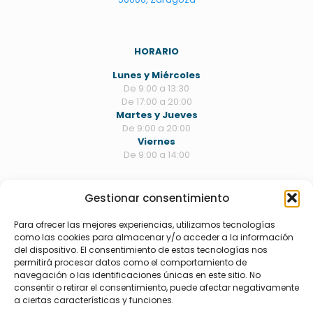
HORARIO
Lunes y Miércoles
De 9:00 a 13:30
De 17:00 a 20:00
Martes y Jueves
De 9:00 a 20:00
Viernes
De 9:00 a 14:00
Gestionar consentimiento
TRATAMIENTOS
Estética dental
Para ofrecer las mejores experiencias, utilizamos tecnologías
Odontología
como las cookies para almacenar y/o acceder a la información
Periodoncia
del dispositivo. El consentimiento de estas tecnologías nos
Endodoncia
permitirá procesar datos como el comportamiento de
Ortodoncia
navegación o las identificaciones únicas en este sitio. No
Cirugía/implantes
consentir o retirar el consentimiento, puede afectar negativamente
Rehabilitación
a ciertas características y funciones.
Bruxismo