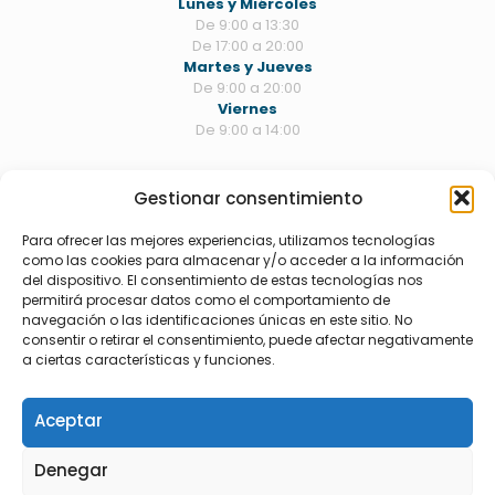
Lunes y Miércoles
De 9:00 a 13:30
De 17:00 a 20:00
Martes y Jueves
De 9:00 a 20:00
Viernes
De 9:00 a 14:00
Gestionar consentimiento
TRATAMIENTOS
Estética dental
Para ofrecer las mejores experiencias, utilizamos tecnologías
Odontología
como las cookies para almacenar y/o acceder a la información
Periodoncia
del dispositivo. El consentimiento de estas tecnologías nos
Endodoncia
permitirá procesar datos como el comportamiento de
Ortodoncia
navegación o las identificaciones únicas en este sitio. No
Cirugía/implantes
consentir o retirar el consentimiento, puede afectar negativamente
Rehabilitación
a ciertas características y funciones.
Bruxismo
Aceptar
Denegar
© Clínica Dental Rasal. Todos los derechos reservados.