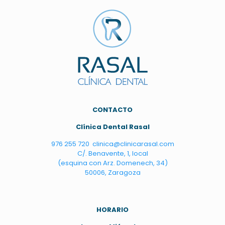
C
ONTACTO
Clínica Dental Rasal
976 255 720
clinica@clinicarasal.com
C/. Benavente, 1, local
(esquina con Arz. Domenech, 34)
50006, Zaragoza
HORARIO