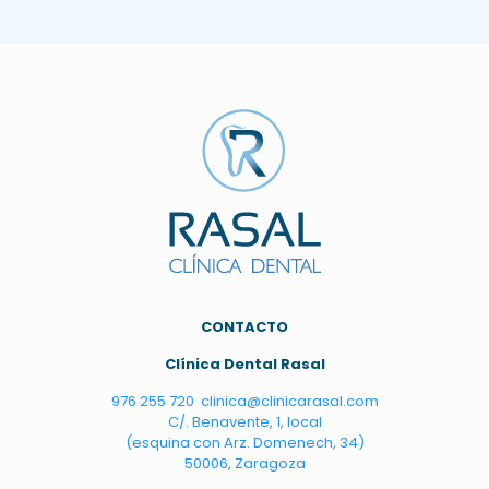
C
ONTACTO
Clínica Dental Rasal
976 255 720
clinica@clinicarasal.com
C/. Benavente, 1, local
(esquina con Arz. Domenech, 34)
50006, Zaragoza