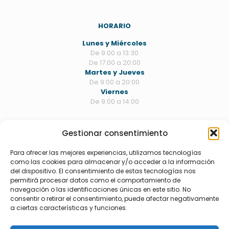
HORARIO
Lunes y Miércoles
De 9:00 a 13:30
De 17:00 a 20:00
Martes y Jueves
De 9:00 a 20:00
Viernes
De 9:00 a 14:00
Gestionar consentimiento
TRATAMIENTOS
Estética dental
Para ofrecer las mejores experiencias, utilizamos tecnologías
Odontología
como las cookies para almacenar y/o acceder a la información
Periodoncia
del dispositivo. El consentimiento de estas tecnologías nos
Endodoncia
permitirá procesar datos como el comportamiento de
Ortodoncia
navegación o las identificaciones únicas en este sitio. No
Cirugía/implantes
consentir o retirar el consentimiento, puede afectar negativamente
Rehabilitación
a ciertas características y funciones.
Bruxismo