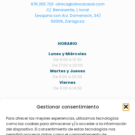
976 255 720
clinica@clinicarasal.com
C/. Benavente, 1, local
(esquina con Arz. Domenech, 34)
50006, Zaragoza
HORARIO
Lunes y Miércoles
De 9:00 a 13:30
De 17:00 a 20:00
Martes y Jueves
De 9:00 a 20:00
Viernes
De 9:00 a 14:00
Gestionar consentimiento
TRATAMIENTOS
Estética dental
Para ofrecer las mejores experiencias, utilizamos tecnologías
Odontología
como las cookies para almacenar y/o acceder a la información
Periodoncia
del dispositivo. El consentimiento de estas tecnologías nos
Endodoncia
permitirá procesar datos como el comportamiento de