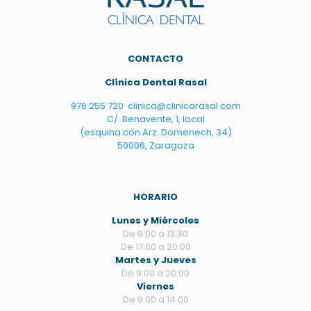
C
ONTACTO
Clínica Dental Rasal
976 255 720
clinica@clinicarasal.com
C/. Benavente, 1, local
(esquina con Arz. Domenech, 34)
50006, Zaragoza
HORARIO
Lunes y Miércoles
De 9:00 a 13:30
De 17:00 a 20:00
Martes y Jueves
De 9:00 a 20:00
Viernes
De 9:00 a 14:00